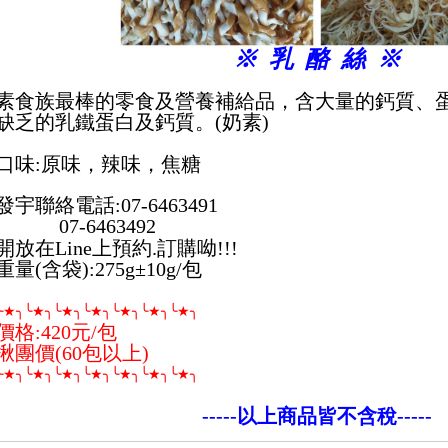
※ 乳 酪 絲 ※
素食族最棒的零食及營養補給品，含大量的鈣質、
缺乏的乳鐵蛋白及鈣質。(奶素)
口味:原味，辣味，焦糖
發宇聯絡電話:07-6463491
07-6463492
開放在Line上預約.訂購呦!!!
重量(含袋):275g
±
10g/包
╰★╮╰★╮╰★╮╰★╮╰★╮╰★╮╰★╮
價格:420元/包
揪團價(60包以上)
╰★╮╰★╮╰★╮╰★╮╰★╮╰★╮╰★╮
-----以上商品皆不含稅-----