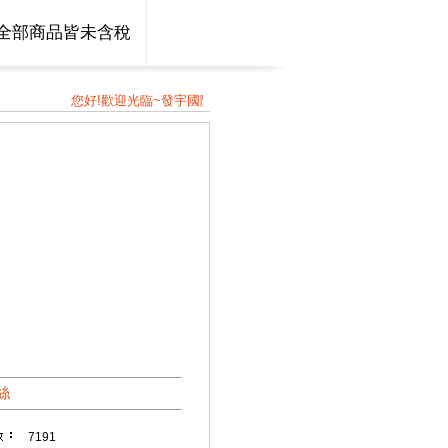
全部商品皆未含稅
您好!歡迎光臨~發宇國際貿易股份有限公司~我們是由一群志同道
絲
7191