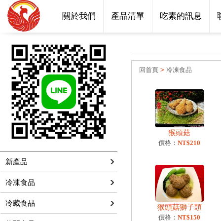
關於我們
產品清單
吃素的訊息
回首頁
>
冷凍食品
猴頭菇
價格：
NT$210
新產品
冷凍食品
冷藏食品
猴頭菇獅子頭
價格：
NT$150